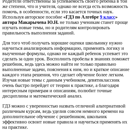
Родители ответственны за успеваемость своего ребенка в той
же степени, что и учителя, однако не всегда есть возможность
помочь, в особенности, если это касается точных наук.
Используя авторское пособие
«ГДЗ по Алгебре
9 класс
»
автора Макарычева Ю.Н.
не только ученикам станет проще
изучать новые темы, но и родителям контролировать
правильность выполнения заданий.
Для того чтоб получать хорошие оценки школьнику нужно
научиться анализировать информацию, применять логику и
выученные формулы, однако не каждый ребенок успевает это
сделать за один урок. Восполнить пробелы в знаниях поможет
решебник, ведь здесь можно найти не только правильно
выполненные задачи, пояснения к ним, но и краткое описание
каждого этапа решения, что сделает обучение более легким.
Изучая новые темы с данным учебником, девятиклассник
очень быстро перейдет от теории к практике, а благодаря
интересным примерам и описаниям, полюбит точные
дисциплины и математический анализ.
ГДЗ можно с уверенностью назвать отличной альтернативой
различным курсам, ведь уделив совсем немного времени на
дополнительное обучение с решебником, школьник
эффективно освоит новые правила и научиться применять их
на практике.